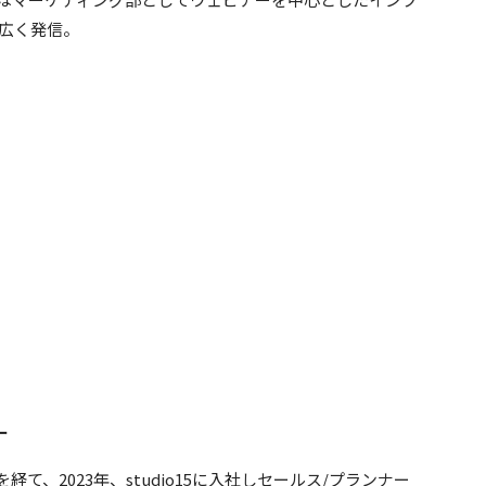
広く発信。
ー
を経て、2023年、studio15に入社しセールス/プランナー