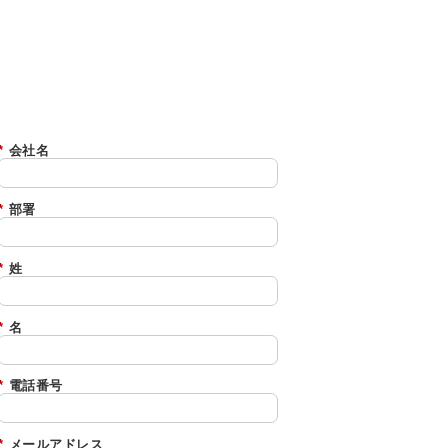
*
会社名
*
部署
*
姓
*
名
*
電話番号
*
メールアドレス