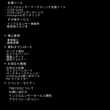
支援ツール
- インフルエンサーマーケティング支援ツール
- iCON Suite
- iCON CASTレポーティング
- Instagramモニタリング
その他サービス
- インフルエンサー事務所
- 配信用スタジオ
導入事例
-
事例紹介
-
施策実績
資料ダウンロード
-
サービス資料
-
ホワイトペーパー
-
調査レポート
-
過去ウェビナー
お役立ち情報
-
お役立ち記事
-
マンスリーレポート
-
マーケティングトレンド
-
iCON Suite使い方ガイド
-
for クリエイター
イベント・セミナー
THECOOについて
お問い合わせ
インフルエンサーセールス規約
プライバシーポリシー