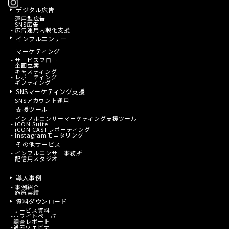
デジタル広告
- 運用型広告
- SNS広告
- 広告運用内製化支援
インフルエンサー
マーケティング
- サービスフロー
- 企画立案
- キャスティング
- レポーティング
- ギフティング
SNSマーケティング支援
- SNSアカウント運用
支援ツール
- インフルエンサーマーケティング支援ツール
- iCON Suite
- iCON CASTレポーティング
- Instagramモニタリング
その他サービス
- インフルエンサー事務所
- 配信用スタジオ
導入事例
-
事例紹介
-
施策実績
資料ダウンロード
-
サービス資料
-
ホワイトペーパー
-
調査レポート
-
過去ウェビナー