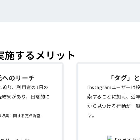
Rを実施するメリット
代へのリーチ
「タグ」
0%に迫り、利用者の1日の
Instagramユーザ
査結果があり、日常的に
索することに加え、近
から見つける行動が一
す。
情報収集に関する定点調査