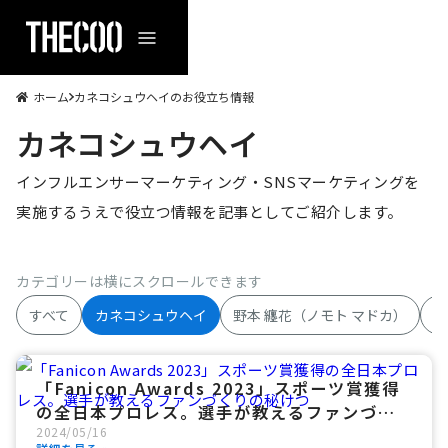
ホーム
カネコシュウヘイ
のお役立ち情報
カネコシュウヘイ
インフルエンサーマーケティング・SNSマーケティングを
実施するうえで役立つ情報を記事としてご紹介します。
カテゴリーは横にスクロールできます
すべて
カネコシュウヘイ
野本 纏花（ノモト マドカ）
T
「Fanicon Awards 2023」スポーツ賞獲得
の全日本プロレス。選手が教えるファンづく
2024
/
05
/
16
りの秘けつ