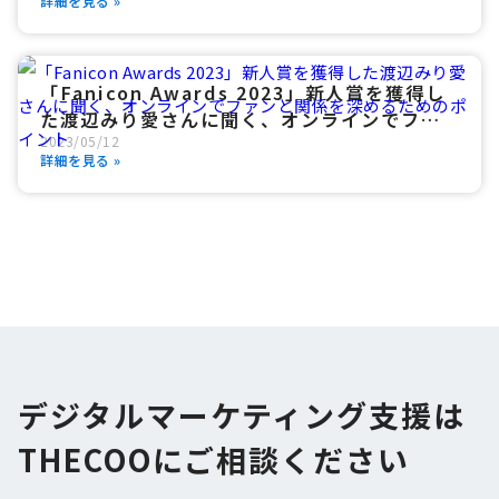
詳細を見る »
「Fanicon Awards 2023」新人賞を獲得し
た渡辺みり愛さんに聞く、オンラインでファ
2023
/
05
/
12
ンと関係を深めるためのポイント
詳細を見る »
デジタルマーケティング支援は
THECOOにご相談ください