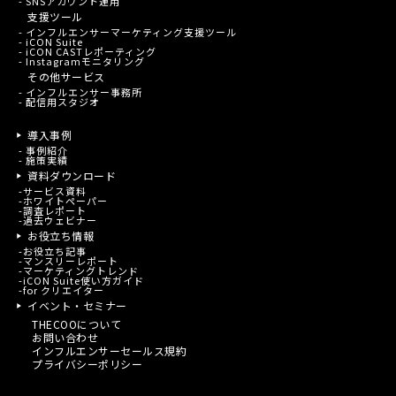
- SNSアカウント運用
支援ツール
- インフルエンサーマーケティング支援ツール
- iCON Suite
- iCON CASTレポーティング
- Instagramモニタリング
その他サービス
- インフルエンサー事務所
- 配信用スタジオ
導入事例
-
事例紹介
-
施策実績
資料ダウンロード
-
サービス資料
-
ホワイトペーパー
-
調査レポート
-
過去ウェビナー
お役立ち情報
-
お役立ち記事
-
マンスリーレポート
-
マーケティングトレンド
-
iCON Suite使い方ガイド
-
for クリエイター
イベント・セミナー
THECOOについて
お問い合わせ
インフルエンサーセールス規約
プライバシーポリシー