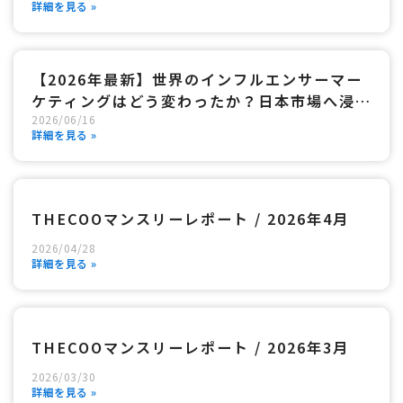
詳細を見る »
【2026年最新】世界のインフルエンサーマー
ケティングはどう変わったか？日本市場へ浸透
2026
/
06
/
16
する「3つの最先端手法」と成功のロードマッ
詳細を見る »
プ
THECOOマンスリーレポート / 2026年4月
2026
/
04
/
28
詳細を見る »
THECOOマンスリーレポート / 2026年3月
2026
/
03
/
30
詳細を見る »