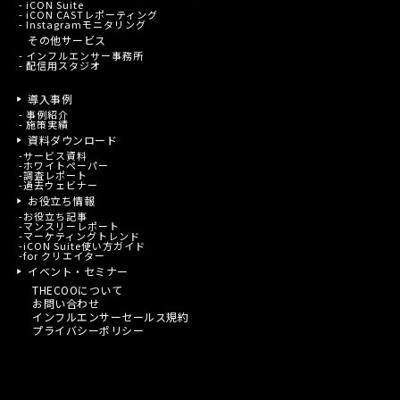
- iCON Suite
- iCON CASTレポーティング
- Instagramモニタリング
その他サービス
- インフルエンサー事務所
- 配信用スタジオ
導入事例
-
事例紹介
-
施策実績
資料ダウンロード
-
サービス資料
-
ホワイトペーパー
-
調査レポート
-
過去ウェビナー
お役立ち情報
-
お役立ち記事
-
マンスリーレポート
-
マーケティングトレンド
-
iCON Suite使い方ガイド
-
for クリエイター
イベント・セミナー
THECOOについて
お問い合わせ
インフルエンサーセールス規約
プライバシーポリシー