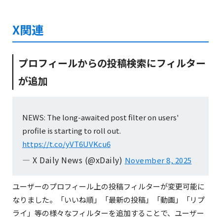
X関連
プロフィールからの投稿検索にフィルター
NEWS: X has brought back the old
が追加
"Manipulated media" tag, which was
apparently last used in 2023.
pic.twitter.com/RK8Z7zQcRu
November 25, 2025
NEWS: The long-awaited post filter on users'
profile is starting to roll out.
https://t.co/yVT6UVKcu6
— X Daily News (@xDaily)
November 8, 2025
ユーザーのプロフィール上の投稿フィルターが変更可能に
なりました。「いいね順」「最新の投稿」「動画」「リプ
ライ」等の様々なフィルターを追加することで、ユーザー