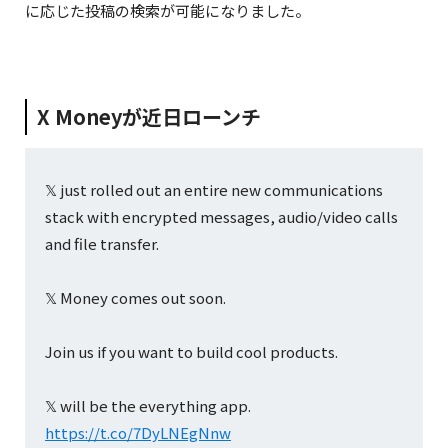
に応じた投稿の検索が可能になりました。
X Moneyが近日ローンチ
𝕏 just rolled out an entire new communications
stack with encrypted messages, audio/video calls
and file transfer.
𝕏 Money comes out soon.
Join us if you want to build cool products.
この投稿をInstagramで見る
𝕏 will be the everything app.
https://t.co/7DyLNEgNnw