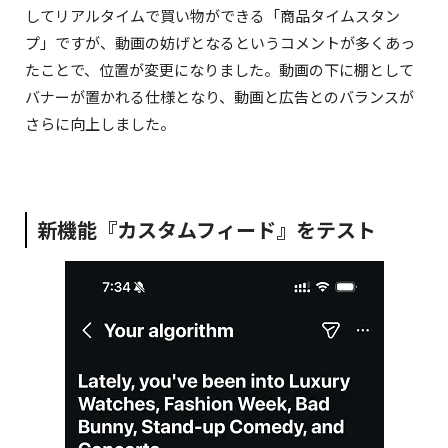
してリアルタイムで買い物ができる「商品タイムスタン
プ」ですが、動画の妨げとなるというコメントが多くあっ
たことで、位置が変更になりました。動画の下に棚として
NEWS: The long-awaited post filter on users'
バナーが置かれる仕様となり、動画と広告とのバランスが
profile is starting to roll out.
さらに向上しました。
https://t.co/yVT6UVKcu6
November 8, 2025
新機能『カスタムフィード』をテスト
𝕏 just rolled out an entire new