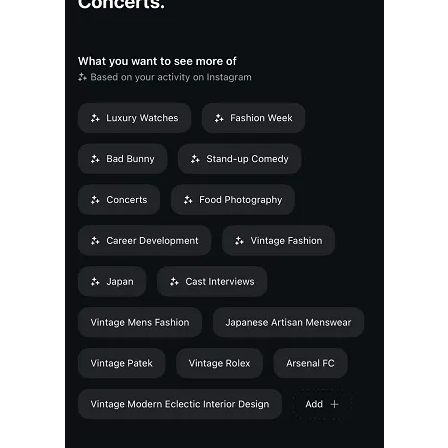
communications stack with encrypted
messages, audio/video calls and file transfer.
𝕏 Money comes out soon.
Join us if you want to build cool products.
𝕏 will be the everything app.
https://t.co/7DyLNEgNnw
November 13,
2025