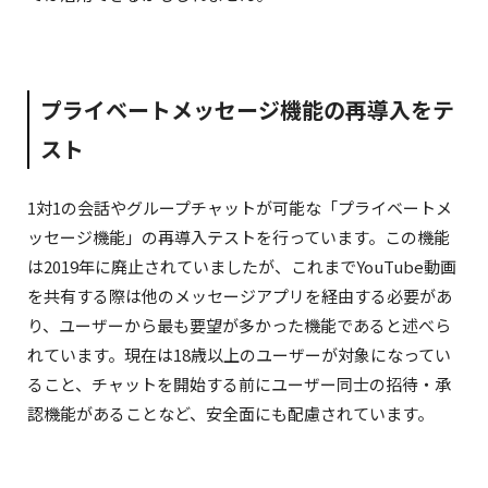
private again, after they were made public
for all accounts for a few hours.
As Nikita explained yesterday, it looks like X is
プライベートメッセージ機能の再導入をテ
experimenting further with the feature.
pic.twitter.com/2kdbYVIIdP
スト
November 22, 2025
1対1の会話やグループチャットが可能な「プライベートメ
ッセージ機能」の再導入テストを行っています。この機能
は2019年に廃止されていましたが、これまでYouTube動画
を共有する際は他のメッセージアプリを経由する必要があ
り、ユーザーから最も要望が多かった機能であると述べら
れています。現在は18歳以上のユーザーが対象になってい
ること、チャットを開始する前にユーザー同士の招待・承
認機能があることなど、安全面にも配慮されています。