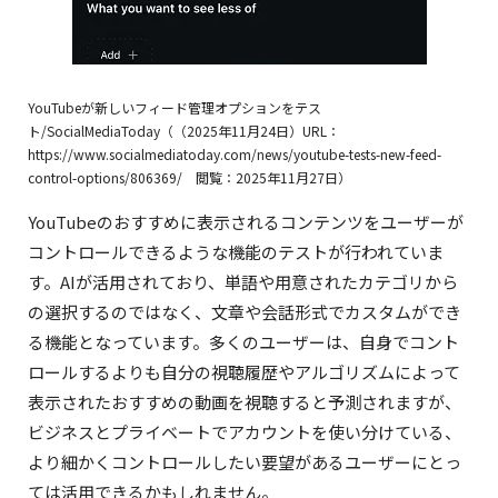
YouTubeが新しいフィード管理オプションをテス
ト/SocialMediaToday（（2025年11月24日）URL：
https://www.socialmediatoday.com/news/youtube-tests-new-feed-
control-options/806369/ 閲覧：2025年11月27日）‍
YouTubeのおすすめに表示されるコンテンツをユーザーが
コントロールできるような機能のテストが行われていま
す。AIが活用されており、単語や用意されたカテゴリから
の選択するのではなく、文章や会話形式でカスタムができ
る機能となっています。多くのユーザーは、自身でコント
ロールするよりも自分の視聴履歴やアルゴリズムによって
表示されたおすすめの動画を視聴すると予測されますが、
ビジネスとプライベートでアカウントを使い分けている、
より細かくコントロールしたい要望があるユーザーにとっ
NEWS: Country labels have been made
ては活用できるかもしれません。