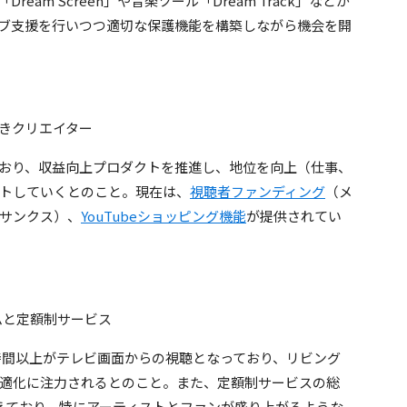
am Screen」や音楽ツール「Dream Track」などが
ブ支援を行いつつ適切な保護機能を構築しながら機会を開
べきクリエイター
おり、収益向上プロダクトを推進し、地位を向上（仕事、
トしていくとのこと。現在は、
視聴者ファンディング
（メ
サンクス）、
YouTubeショッピング機能
が提供されてい
ームと定額制サービス
0億時間以上がテレビ画面からの視聴となっており、リビング
ク
適化に注力されるとのこと。また、定額制サービスの総
えており、特にアーティストとファンが盛り上がるような