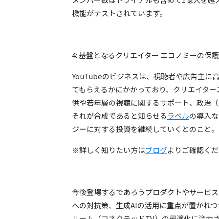
機能がテストされています。
4: 基盤となるクリエイター エコノミーの保護
YouTubeのビジネスは、視聴者や広告主
てもらえるかにかかっており、クリエイター
供や若年層の視聴に関するサポート、政治（
それが合成であると知らせる
ラベル
の導入な
ジーに対する投資を継続していくとのこと。
※詳しく知りたい方は
ブログ
よりご確認くだ
今後登場するであろうプロダクトやサービスに
への対抗策、生成AIの活用に重点が置かれ
ルーム（コネクテッドTV）の最適化に注力