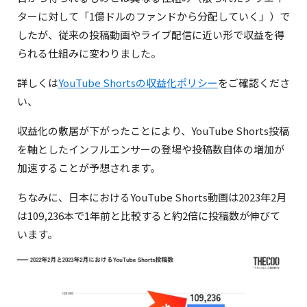
ターに対して「1億ドルのファンドから分配していく」）で
アンケートなど情報発信可能
したが、従来の投稿動画やライブ配信に近い形で収益を得
グループチャットのような形式だが発信できるのは
られる仕組みに変わりました。
クリエイターのみ。参加者はいいねなどの反応が可
能
詳しくは
YouTube Shortsの収益化ポリシー
をご確認くださ
い、
収益化の敷居が下がったことにより、YouTube Shorts投稿
を軸としたインフルエンサーの登場や投稿数自体の増加が
加速することが予想されます。
ちなみに、日本におけるYouTube Shorts動画は2023年2月
は109,236本で1年前と比較すると約2倍に投稿数が伸びて
います。