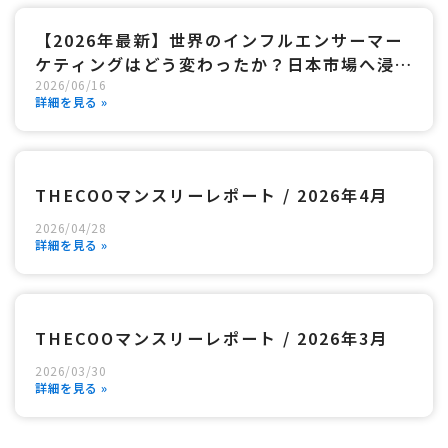
【2026年最新】世界のインフルエンサーマー
ケティングはどう変わったか？日本市場へ浸透
2026
/
06
/
16
する「3つの最先端手法」と成功のロードマッ
詳細を見る »
プ
THECOOマンスリーレポート / 2026年4月
2026
/
04
/
28
詳細を見る »
THECOOマンスリーレポート / 2026年3月
2026
/
03
/
30
詳細を見る »