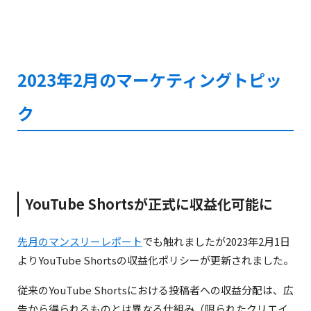
有料で取得できる認証マーク「
Meta Verified
」
認証バッジが付与され、なりすましの監視が強化さ
れる
2023年2月のマーケティングトピッ
オススメや検索結果での表示が強化される
新たな収益化コンテンツ「
サブスクリプション
」
ク
登録者数に応じてクリエイターが収益を得ることが
できるようになる
登録者向けに紫のバッジを付与できる
登録者向けの限定コンテンツが提供可能になる（ス
YouTube Shortsが正式に収益化可能に
トーリーズやライブ等）
先月のマンスリーレポート
でも触れましたが2023年2月1日
よりYouTube Shortsの収益化ポリシーが更新されました。
1対多数で交流できる「
Broadcast Channels
」
従来のYouTube Shortsにおける投稿者への収益分配は、広
クリエイターから参加者向けに動画, 写真, テキスト,
告から得られるものとは異なる仕組み（限られたクリエイ